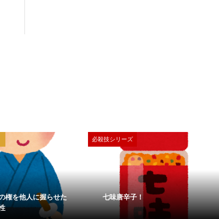
必殺技シリーズ
の権を他人に握らせた
七味唐辛子！
性