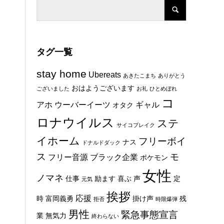
タグ一覧
stay home
Ubereats
あきたこまち
ありがとう
おはようございます
ございました
お礼
ひとめぼれ
コ
アホ
ウーバーイーツ
ギャル
オタク
ロナウイルス
ステ
サイコブレイク
イホーム
フリーボイ
ナス
ドナルドダック
ス
モ
フリー音源
ブラック企業
ポケモン
女性
ノマネ
仕事
励ます
喜ぶ
声
定
元気
挨拶
応援
時
富岡義勇
掛け声
残
拒否
時限爆弾
男性
緊急事態宣言
業
無気力
終わらない