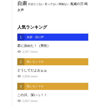
自粛
鬼滅の刃
鳴
行きたくない
言ってない
関係ない
き声
人気ランキング
1
挨拶・掛け声
君に決めた！（男性）
3,297 views
2
勢いモノマネ
どうしてだよおぉぉ
2,898 views
3
勢いモノマネ
この川、深いっ！！
2,007 views