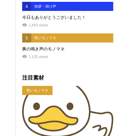
4
挨拶・掛け声
今日もありがとうございました！
1,493 views
5
勢いモノマネ
豚の鳴き声のモノマネ
1,135 views
注目素材
勢いモノマネ