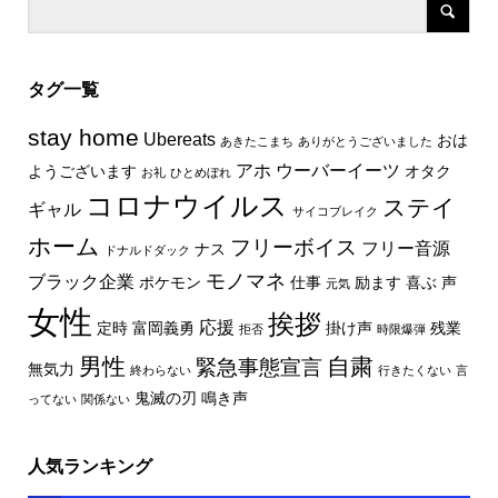
タグ一覧
stay home
Ubereats
おは
あきたこまち
ありがとうございました
アホ
ウーバーイーツ
ようございます
オタク
お礼
ひとめぼれ
コロナウイルス
ステイ
ギャル
サイコブレイク
ホーム
フリーボイス
フリー音源
ナス
ドナルドダック
モノマネ
ブラック企業
ポケモン
仕事
励ます
喜ぶ
声
元気
女性
挨拶
応援
定時
富岡義勇
掛け声
残業
拒否
時限爆弾
男性
自粛
緊急事態宣言
無気力
終わらない
行きたくない
言
鬼滅の刃
鳴き声
ってない
関係ない
人気ランキング