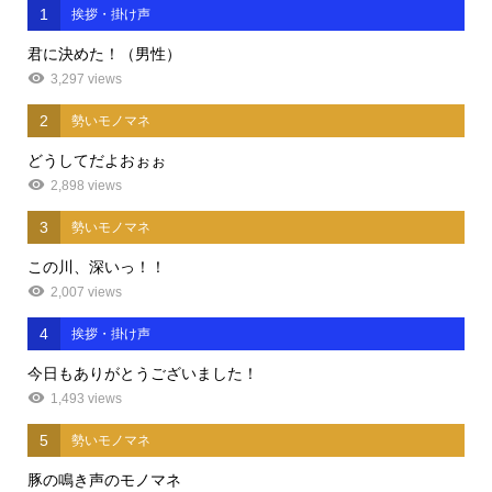
1
挨拶・掛け声
君に決めた！（男性）
3,297 views
2
勢いモノマネ
どうしてだよおぉぉ
2,898 views
3
勢いモノマネ
この川、深いっ！！
2,007 views
4
挨拶・掛け声
今日もありがとうございました！
1,493 views
5
勢いモノマネ
豚の鳴き声のモノマネ