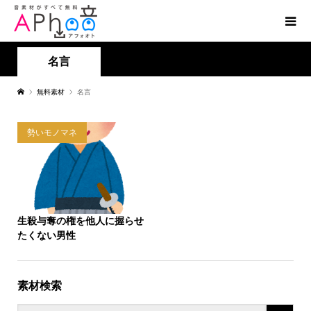
名言
無料素材
名言
勢いモノマネ
生殺与奪の権を他人に握らせ
たくない男性
素材検索