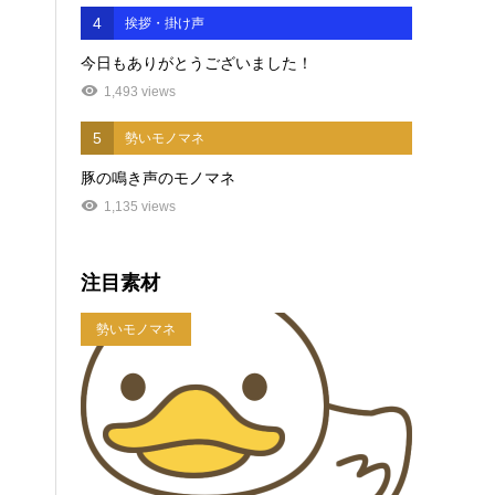
4
挨拶・掛け声
今日もありがとうございました！
1,493 views
5
勢いモノマネ
豚の鳴き声のモノマネ
1,135 views
注目素材
勢いモノマネ