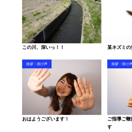
この川、深いっ！！
某ネズミの
挨拶・掛け声
挨拶・掛け
おはようございます！
ご指導ご鞭
す