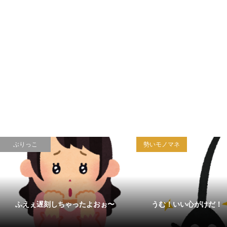
ぶりっこ
勢いモノマネ
ふえぇ遅刻しちゃったよおぉ〜
うむ！いい心がけだ！