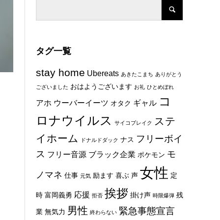
タグ一覧
stay home
Ubereats
あきたこまち
ありがとう
おはようございます
ございました
お礼
ひとめぼれ
コ
アホ
ウーバーイーツ
ギャル
オタク
ロナウイルス
ステ
サイコブレイク
イホーム
フリーボイ
ナス
ドナルドダック
ス
モ
フリー音源
ブラック企業
ポケモン
女性
ノマネ
仕事
励ます
喜ぶ
声
定
元気
挨拶
応援
時
富岡義勇
掛け声
残
拒否
時限爆弾
男性
緊急事態宣言
業
無気力
終わらない