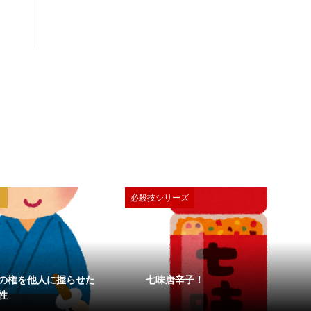
必殺技シリーズ
の権を他人に握らせた
七味唐辛子！
性