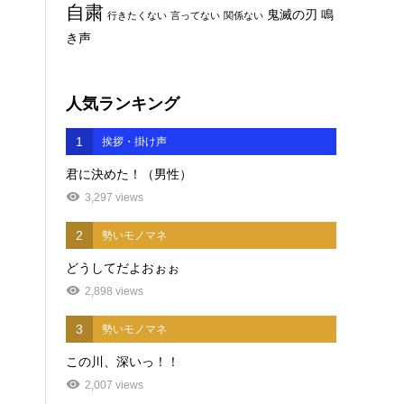
自粛
鬼滅の刃
鳴
行きたくない
言ってない
関係ない
き声
人気ランキング
1
挨拶・掛け声
君に決めた！（男性）
3,297 views
2
勢いモノマネ
どうしてだよおぉぉ
2,898 views
3
勢いモノマネ
この川、深いっ！！
2,007 views