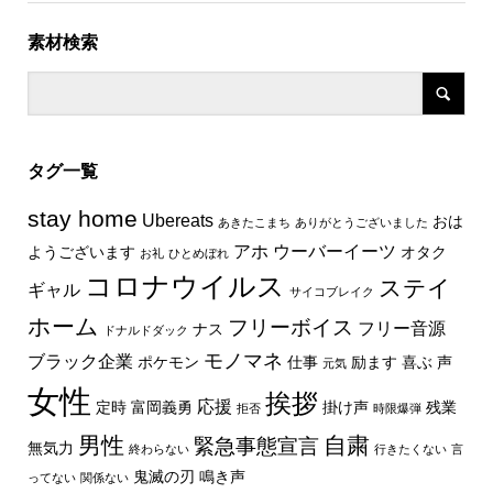
素材検索
タグ一覧
stay home
Ubereats
おは
あきたこまち
ありがとうございました
アホ
ウーバーイーツ
ようございます
オタク
お礼
ひとめぼれ
コロナウイルス
ステイ
ギャル
サイコブレイク
ホーム
フリーボイス
フリー音源
ナス
ドナルドダック
モノマネ
ブラック企業
ポケモン
仕事
励ます
喜ぶ
声
元気
女性
挨拶
応援
定時
富岡義勇
掛け声
残業
拒否
時限爆弾
男性
自粛
緊急事態宣言
無気力
終わらない
行きたくない
言
鬼滅の刃
鳴き声
ってない
関係ない