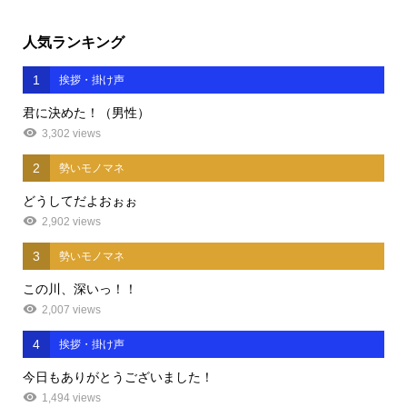
人気ランキング
1
挨拶・掛け声
君に決めた！（男性）
3,302 views
2
勢いモノマネ
どうしてだよおぉぉ
2,902 views
3
勢いモノマネ
この川、深いっ！！
2,007 views
4
挨拶・掛け声
今日もありがとうございました！
1,494 views