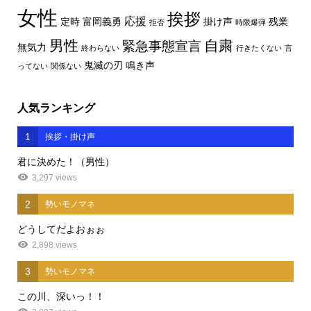
女性
挨拶
応援
定時
富岡義勇
掛け声
残業
拒否
時限爆弾
男性
自粛
緊急事態宣言
無気力
終わらない
行きたくない
言
鬼滅の刃
鳴き声
ってない
関係ない
人気ランキング
1
挨拶・掛け声
君に決めた！（男性）
3,297 views
2
勢いモノマネ
どうしてだよおぉぉ
2,898 views
3
勢いモノマネ
この川、深いっ！！