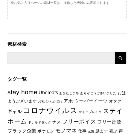
※お気に入りページの素材一覧は、操作した機器のみ表示されます。
素材検索
タグ一覧
stay home
Ubereats
おは
あきたこまち
ありがとうございました
アホ
ウーバーイーツ
ようございます
オタク
お礼
ひとめぼれ
コロナウイルス
ステイ
ギャル
サイコブレイク
ホーム
フリーボイス
フリー音源
ナス
ドナルドダック
モノマネ
ブラック企業
ポケモン
仕事
励ます
喜ぶ
声
元気