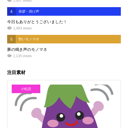
2,007 views
4
挨拶・掛け声
今日もありがとうございました！
1,493 views
5
勢いモノマネ
豚の鳴き声のモノマネ
1,135 views
注目素材
小松語